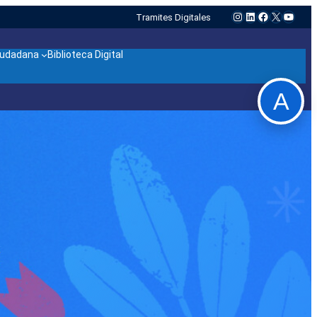
Instagram
LinkedIn
Facebook
X
YouTu
Tramites Digitales
ciudadana
Biblioteca Digital
A