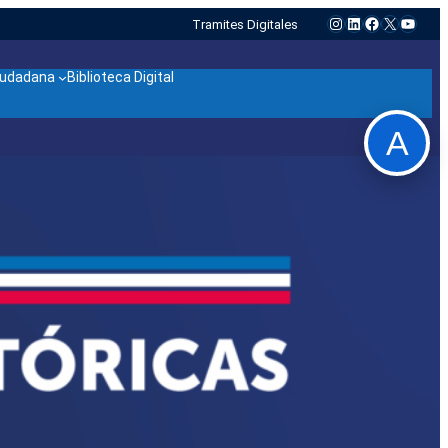
Instagram
LinkedIn
Facebook
X
YouTu
Tramites Digitales
ciudadana
Biblioteca Digital
A