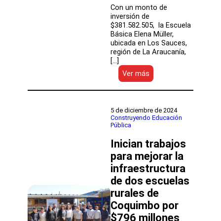
Con un monto de
inversión de
$381.582.505, la Escuela
Básica Elena Müller,
ubicada en Los Sauces,
región de La Araucanía,
[…]
:
Ver más
La
DEP
otorgó
financiamiento
5 de diciembre de 2024
para
Construyendo Educación
Pública
proyecto
de
Inician trabajos
reconstrucción
de
para mejorar la
la
infraestructura
Escuela
de dos escuelas
Básica
Elena
rurales de
Müller
Coquimbo por
$796 millones