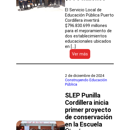
El Servicio Local de
Educación Pública Puerto
Cordillera invertirá
$796.830.699 millones
para el mejoramiento de
dos establecimientos
educacionales ubicados
en […]
:
Ver más
Inician
trabajos
para
mejorar
2 de diciembre de 2024
la
Construyendo Educación
Pública
infraestructura
de
SLEP Punilla
dos
escuelas
Cordillera inicia
rurales
primer proyecto
de
de conservación
Coquimbo
por
en la Escuela
$796