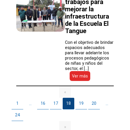
trabajos para
una
mejorar la
inversión
de
infraestructura
$452
de la Escuela El
millones
Tangue
Con el objetivo de brindar
espacios adecuados
para llevar adelante los
procesos pedagógicos
de niñas y niños del
sector, el […]
:
Ver más
Con
una
inversión
«
de
más
1
16
17
18
19
20
…
…
de
$260
24
millones:
inician
»
trabajos