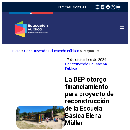
Instagram
LinkedIn
Facebook
X
YouTu
Tramites Digitales
Inicio
»
Construyendo Educación Pública
»
Página 18
17 de diciembre de 2024
Construyendo Educación
Pública
La DEP otorgó
financiamiento
para proyecto de
reconstrucción
de la Escuela
Básica Elena
Müller