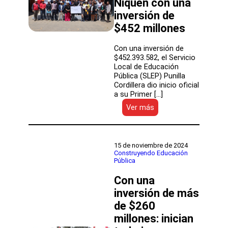
Ñiquén con una
millones
inversión de
$452 millones
Con una inversión de
$452.393.582, el Servicio
Local de Educación
Pública (SLEP) Punilla
Cordillera dio inicio oficial
a su Primer […]
:
Ver más
SLEP
Punilla
Cordillera
inicia
15 de noviembre de 2024
primer
Construyendo Educación
Pública
proyecto
de
Con una
conservación
en
inversión de más
la
de $260
Escuela
millones: inician
Ñiquén
con