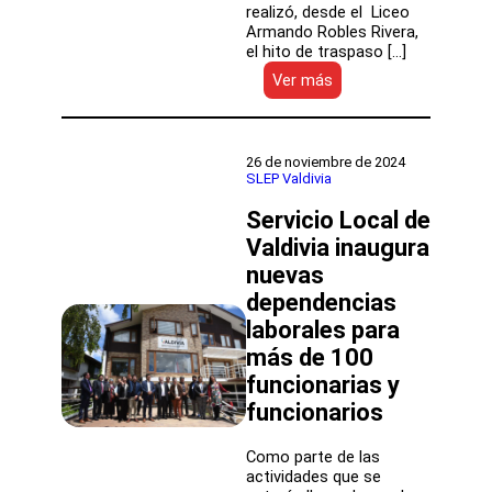
realizó, desde el Liceo
Armando Robles Rivera,
el hito de traspaso […]
:
Ver más
SLEP
de
Valdivia
oficializa
26 de noviembre de 2024
traspaso
SLEP Valdivia
de
Servicio Local de
las
escuelas,
Valdivia inaugura
liceos
nuevas
y
jardínes
dependencias
infantiles
laborales para
más de 100
funcionarias y
funcionarios
Como parte de las
actividades que se