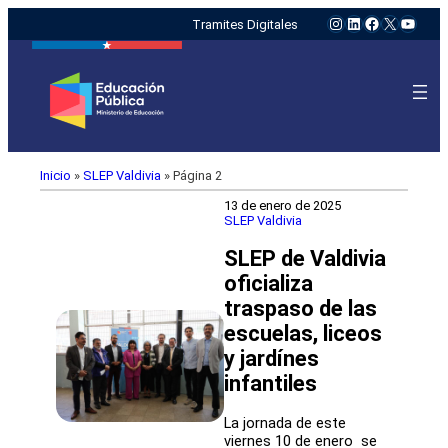
Instagram
LinkedIn
Facebook
X
YouTu
Tramites Digitales
Inicio
»
SLEP Valdivia
»
Página 2
13 de enero de 2025
SLEP Valdivia
SLEP de Valdivia
oficializa
traspaso de las
escuelas, liceos
y jardínes
infantiles
La jornada de este
viernes 10 de enero se