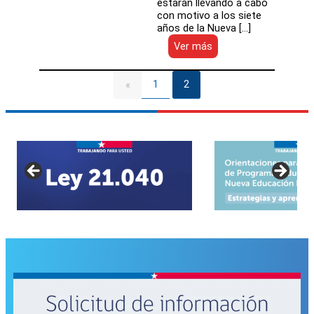
estarán llevando a cabo
con motivo a los siete
años de la Nueva […]
:
Ver más
Servicio
Local
de
1
2
«
Valdivia
inaugura
nuevas
dependencias
laborales
para
más
de
100
funcionarias
y
funcionarios