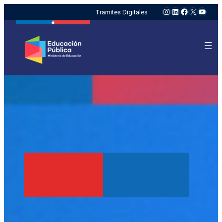
Instagram
LinkedIn
Facebook
X
YouTu
Tramites Digitales