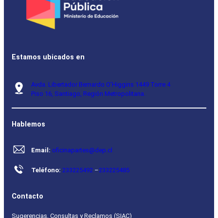
Estamos ubicados en
Avda. Libertador Bernardo O’Higgins 1449 Torre 4
Piso 16, Santiago, Región Metropolitana.
Hablemos
Email:
oficinapartes@dep.cl
Teléfono:
233225492
–
233225485
Contacto
Sugerencias, Consultas y Reclamos (SIAC)