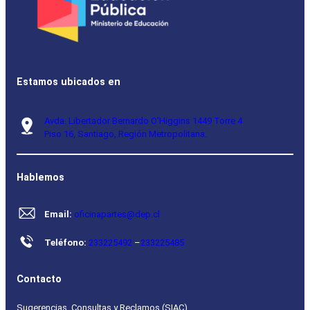
Estamos ubicados en
Avda. Libertador Bernardo O’Higgins 1449 Torre 4
Piso 16, Santiago, Región Metropolitana.
Hablemos
Email:
oficinapartes@dep.cl
Teléfono:
233225492
–
233225485
Contacto
Sugerencias, Consultas y Reclamos (SIAC)