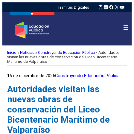
Instagram
LinkedIn
Facebook
X
YouTu
Tramites Digitales
Inicio
»
Noticias
»
Construyendo Educación Pública
»
Autoridades
visitan las nuevas obras de conservación del Liceo Bicentenario
Marítimo de Valparaíso
16 de diciembre de 2025
Construyendo Educación Pública
Autoridades visitan las
nuevas obras de
conservación del Liceo
Bicentenario Marítimo de
Valparaíso