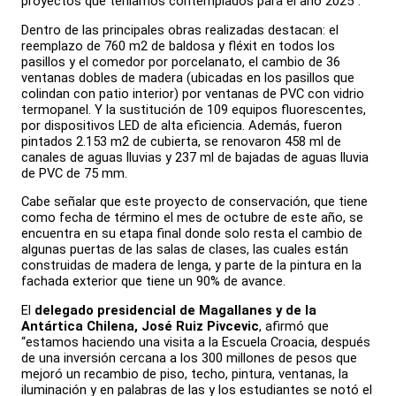
proyectos que teníamos contemplados para el año 2025”.
Dentro de las principales obras realizadas destacan: el
reemplazo de 760 m2 de baldosa y fléxit en todos los
pasillos y el comedor por porcelanato, el cambio de 36
ventanas dobles de madera (ubicadas en los pasillos que
colindan con patio interior) por ventanas de PVC con vidrio
termopanel. Y la sustitución de 109 equipos fluorescentes,
por dispositivos LED de alta eficiencia. Además, fueron
pintados 2.153 m2 de cubierta, se renovaron 458 ml de
canales de aguas lluvias y 237 ml de bajadas de aguas lluvia
de PVC de 75 mm.
Cabe señalar que este proyecto de conservación, que tiene
como fecha de término el mes de octubre de este año, se
encuentra en su etapa final donde solo resta el cambio de
algunas puertas de las salas de clases, las cuales están
construidas de madera de lenga, y parte de la pintura en la
fachada exterior que tiene un 90% de avance.
El
delegado presidencial de Magallanes y de la
Antártica Chilena, José Ruiz Pivcevic
, afirmó que
“estamos haciendo una visita a la Escuela Croacia, después
de una inversión cercana a los 300 millones de pesos que
mejoró un recambio de piso, techo, pintura, ventanas, la
iluminación y en palabras de las y los estudiantes se notó el