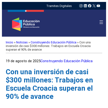
Instagram
LinkedIn
Facebook
X
YouTu
Tramites Digitales
Inicio
»
Noticias
»
Construyendo Educación Pública
»
Con una
inversión de casi $300 millones: Trabajos en Escuela Croacia
superan el 90% de avance
19 de agosto de 2025
Construyendo Educación Pública
Con una inversión de casi
$300 millones: Trabajos en
Escuela Croacia superan el
90% de avance