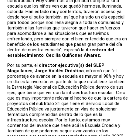
construcción. Hoy volvemos a la jornada completa. Una
escuela que los niños ven que quedó hermosa, iluminada,
colorida. Han estado muy contentos, tuvieron acceso ya
desde hoy al patio también, así que ha sido un día especial
para todos porque nos llena alegría a toda la comunidad y
también a las familias que tuvieron que hacer esfuerzos
para acomodarse a las situaciones que estuvimos
enfrentando, pero siempre con el bien entendido que era en
beneficio de los estudiantes que pasan gran parte del día
dentro de nuestra escuela”, expresó la
directora del
establecimiento
,
Cecilia Quiñones Álvarez.
Por su parte, el
director ejecutivo(s) del SLEP
Magallanes
,
Jorge Valdés Oróstica
, informó que “el
porcentaje de avance en la escuela es mayor al 90% y hoy
en día esta inversión es parte de lo que establece también
la Estrategia Nacional de Educación Pública dentro de sus
ejes, que tiene que ver con la infraestructura escolar. Creo
que es muy importante relevar el hecho de que la cartera de
proyectos del subtítulo 31 que tiene el Servicio Local de
Educación Pública va justamente en vías de solucionar
temáticas comprendidas dentro de lo que es la
infraestructura escolar. Por lo tanto, estamos muy
contentos del avance que tiene acá la Escuela Croacia y
también de que podamos seguir avanzando en los