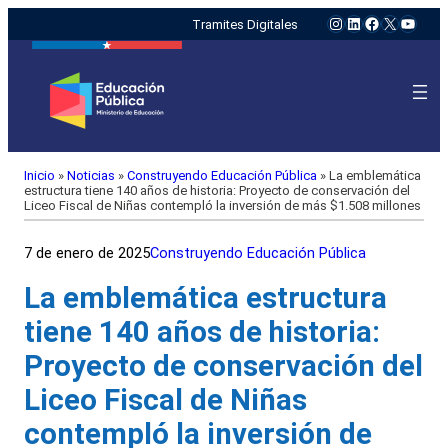
Instagram
LinkedIn
Facebook
X
YouTu
Tramites Digitales
Inicio
»
Noticias
»
Construyendo Educación Pública
»
La emblemática
estructura tiene 140 años de historia: Proyecto de conservación del
Liceo Fiscal de Niñas contempló la inversión de más $1.508 millones
7 de enero de 2025
Construyendo Educación Pública
La emblemática estructura
tiene 140 años de historia:
Proyecto de conservación del
Liceo Fiscal de Niñas
contempló la inversión de