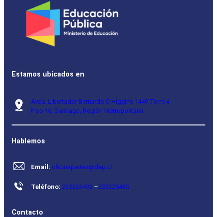
Estamos ubicados en
Avda. Libertador Bernardo O’Higgins 1449 Torre 4
Piso 16, Santiago, Región Metropolitana.
Hablemos
Email:
oficinapartes@dep.cl
Teléfono:
233225492
–
233225485
Contacto