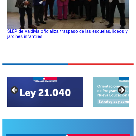
SLEP de Valdivia oficializa traspaso de las escuelas, liceos y
jardínes infantiles