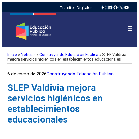
Instagram
LinkedIn
Facebook
X
YouTu
Tramites Digitales
Inicio
»
Noticias
»
Construyendo Educación Pública
»
SLEP Valdivia
mejora servicios higiénicos en establecimientos educacionales
6 de enero de 2026
Construyendo Educación Pública
SLEP Valdivia mejora
servicios higiénicos en
establecimientos
educacionales