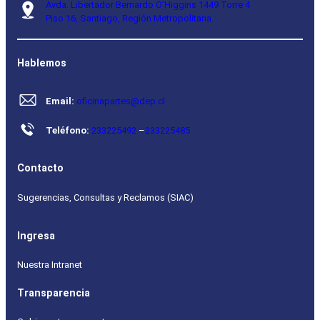
Avda. Libertador Bernardo O’Higgins 1449 Torre 4
Piso 16, Santiago, Región Metropolitana.
Hablemos
Email:
oficinapartes@dep.cl
Teléfono:
233225492
–
233225485
Contacto
Sugerencias, Consultas y Reclamos (SIAC)
Ingresa
Nuestra Intranet
Transparencia