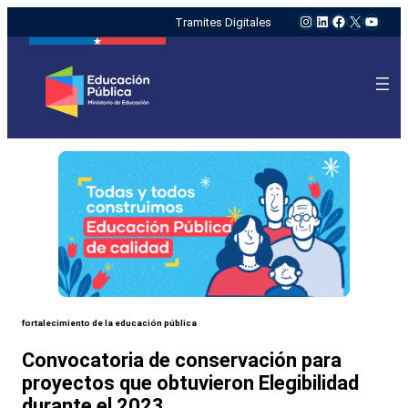
Instagram
LinkedIn
Facebook
X
YouTu
Tramites Digitales
fortalecimiento de la educación pública
Convocatoria de conservación para
proyectos que obtuvieron Elegibilidad
durante el 2023