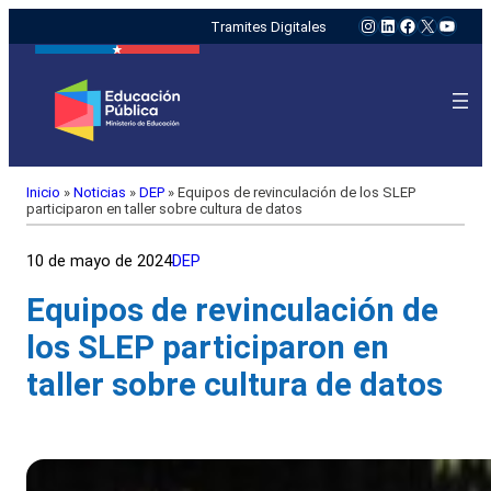
Instagram
LinkedIn
Facebook
X
YouTu
Tramites Digitales
Inicio
»
Noticias
»
DEP
»
Equipos de revinculación de los SLEP
participaron en taller sobre cultura de datos
10 de mayo de 2024
DEP
Equipos de revinculación de
los SLEP participaron en
taller sobre cultura de datos