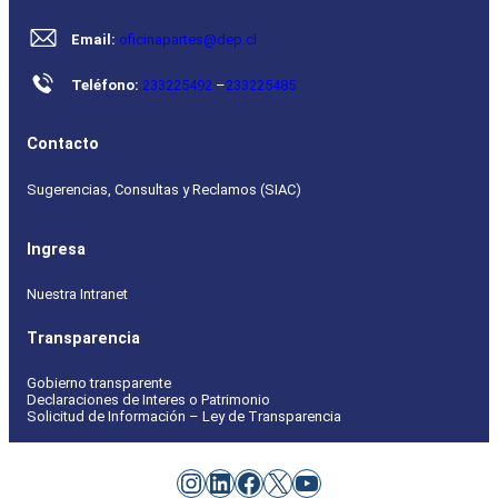
Email:
oficinapartes@dep.cl
Teléfono:
233225492
–
233225485
Contacto
Sugerencias, Consultas y Reclamos (SIAC)
Ingresa
Nuestra Intranet
Transparencia
Gobierno transparente
Declaraciones de Interes o Patrimonio
Solicitud de Información – Ley de Transparencia
Instagram
LinkedIn
Facebook
X
YouTube