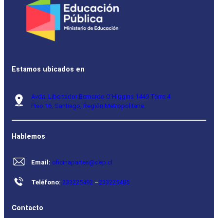
Estamos ubicados en
Avda. Libertador Bernardo O’Higgins 1449 Torre 4
Piso 16, Santiago, Región Metropolitana.
Hablemos
Email:
oficinapartes@dep.cl
Teléfono:
233225492
–
233225485
Contacto