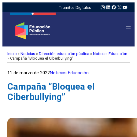
Instagram
LinkedIn
Facebook
X
YouTu
Tramites Digitales
Inicio
»
Noticias
»
Dirección educación pública
»
Noticias Educación
»
Campaña “Bloquea el Ciberbullying”
11 de marzo de 2022
Noticias Educación
Campaña “Bloquea el
Ciberbullying”