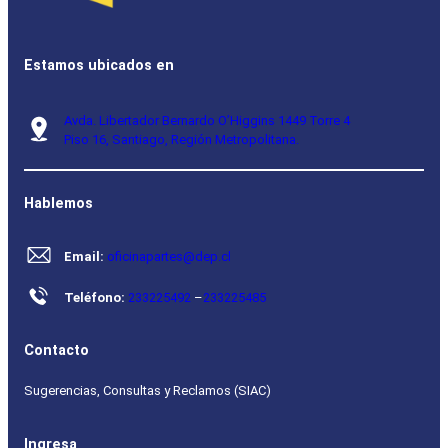
Estamos ubicados en
Avda. Libertador Bernardo O’Higgins 1449 Torre 4
Piso 16, Santiago, Región Metropolitana.
Hablemos
Email:
oficinapartes@dep.cl
Teléfono:
233225492
–
233225485
Contacto
Sugerencias, Consultas y Reclamos (SIAC)
Ingresa