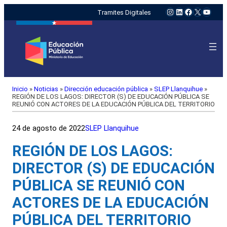
Instagram
LinkedIn
Facebook
X
YouTu
Tramites Digitales
Inicio
»
Noticias
»
Dirección educación pública
»
SLEP Llanquihue
»
REGIÓN DE LOS LAGOS: DIRECTOR (S) DE EDUCACIÓN PÚBLICA SE
REUNIÓ CON ACTORES DE LA EDUCACIÓN PÚBLICA DEL TERRITORIO
24 de agosto de 2022
SLEP Llanquihue
REGIÓN DE LOS LAGOS:
DIRECTOR (S) DE EDUCACIÓN
PÚBLICA SE REUNIÓ CON
ACTORES DE LA EDUCACIÓN
PÚBLICA DEL TERRITORIO