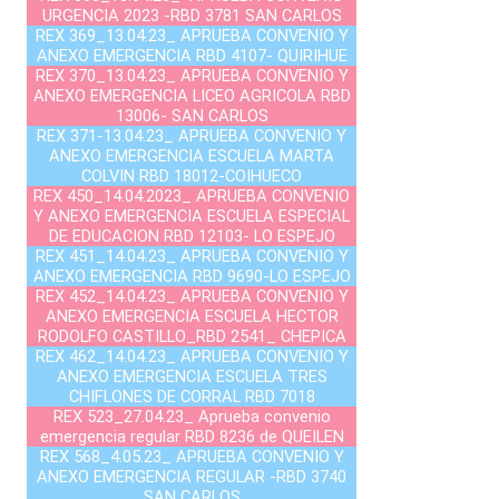
URGENCIA 2023 -RBD 3781 SAN CARLOS
REX 369_13.04.23_ APRUEBA CONVENIO Y
ANEXO EMERGENCIA RBD 4107- QUIRIHUE
REX 370_13.04.23_ APRUEBA CONVENIO Y
ANEXO EMERGENCIA LICEO AGRICOLA RBD
13006- SAN CARLOS
REX 371-13.04.23_ APRUEBA CONVENIO Y
ANEXO EMERGENCIA ESCUELA MARTA
COLVIN RBD 18012-COIHUECO
REX 450_14.04.2023_ APRUEBA CONVENIO
Y ANEXO EMERGENCIA ESCUELA ESPECIAL
DE EDUCACION RBD 12103- LO ESPEJO
REX 451_14.04.23_ APRUEBA CONVENIO Y
ANEXO EMERGENCIA RBD 9690-LO ESPEJO
REX 452_14.04.23_ APRUEBA CONVENIO Y
ANEXO EMERGENCIA ESCUELA HECTOR
RODOLFO CASTILLO_RBD 2541_ CHEPICA
REX 462_14.04.23_ APRUEBA CONVENIO Y
ANEXO EMERGENCIA ESCUELA TRES
CHIFLONES DE CORRAL RBD 7018
REX 523_27.04.23_ Aprueba convenio
emergencia regular RBD 8236 de QUEILEN
REX 568_4.05.23_ APRUEBA CONVENIO Y
ANEXO EMERGENCIA REGULAR -RBD 3740
SAN CARLOS