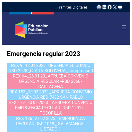
Instagram
LinkedIn
Facebook
X
YouTu
Tramites Digitales
Emergencia regular 2023
REX 9_12.01.2023_URGENCIA EL QUISCO
RBD 2078_CLARA SOLOVERA_compressed
REX 64_26.01.23_APRUEBA CONVENIO
URGENCIA REGULAR -RBD 2066-
CARTAGENA
REX 153_10.02.2023_APRUEBA CONVENIO
URGENCIA RBD 7432 SAN PABLO
REX 179_23.02.2023_ APRUEBA CONVENIO
EMERGENCIA REGULAR RBD 12912 -
TOCOPILLA
REX 186_27.02.2023_ EMERGENCIA
REGULAR RBD 1018_ SALAMANCA-
LISTADO 1