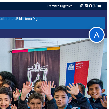
Instagram
LinkedIn
Facebook
X
YouTu
Tramites Digitales
ciudadana
Biblioteca Digital
A