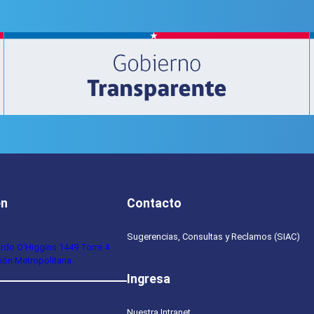
en
Contacto
Sugerencias, Consultas y Reclamos (SIAC)
ardo O’Higgins 1449 Torre 4
ión Metropolitana.
Ingresa
Nuestra Intranet