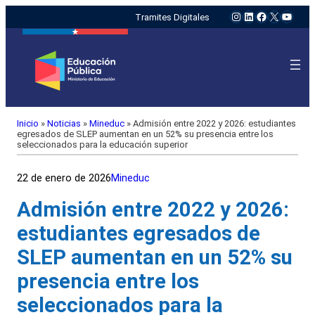
Instagram
LinkedIn
Facebook
X
YouTu
Tramites Digitales
Inicio
»
Noticias
»
Mineduc
»
Admisión entre 2022 y 2026: estudiantes
egresados de SLEP aumentan en un 52% su presencia entre los
seleccionados para la educación superior
22 de enero de 2026
Mineduc
Admisión entre 2022 y 2026:
estudiantes egresados de
SLEP aumentan en un 52% su
presencia entre los
seleccionados para la