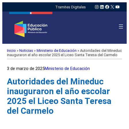
Instagram
LinkedIn
Facebook
X
YouTu
Tramites Digitales
Inicio
»
Noticias
»
Ministerio de Educación
»
Autoridades del Mineduc
inauguraron el año escolar 2025 el Liceo Santa Teresa del Carmelo
3 de marzo de 2025
Ministerio de Educación
Autoridades del Mineduc
inauguraron el año escolar
2025 el Liceo Santa Teresa
del Carmelo