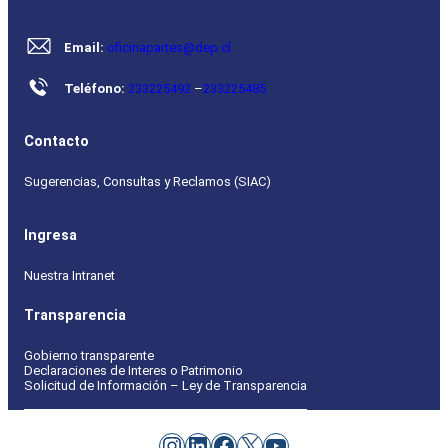
Email:
oficinapartes@dep.cl
Teléfono:
233225492
–
233225485
Contacto
Sugerencias, Consultas y Reclamos (SIAC)
Ingresa
Nuestra Intranet
Transparencia
Gobierno transparente
Declaraciones de Interes o Patrimonio
Solicitud de Información – Ley de Transparencia
Instagram
LinkedIn
Facebook
X
YouTube