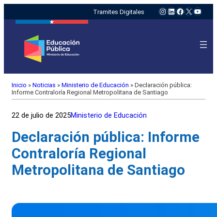
Instagram
LinkedIn
Facebook
X
YouTu
Tramites Digitales
Inicio
»
Noticias
»
Ministerio de Educación
»
Declaración pública:
Informe Contraloría Regional Metropolitana de Santiago
22 de julio de 2025
Ministerio de Educación
Declaración pública: Informe
Contraloría Regional
Metropolitana de Santiago