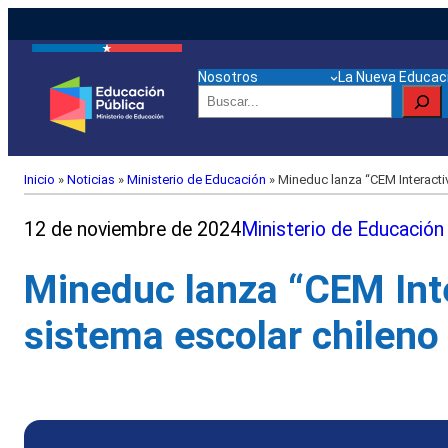
Nosotros
La Nueva Educaci
Buscar
Inicio
»
Noticias
»
Ministerio de Educación
»
Mineduc lanza “CEM Interactiv
12 de noviembre de 2024
Ministerio de Educación
Mineduc lanza “CEM Inter
sistema escolar chileno