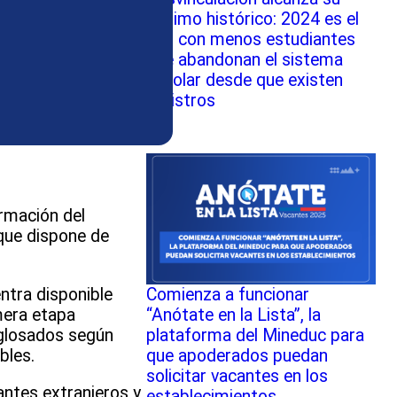
mínimo histórico: 2024 es el
año con menos estudiantes
que abandonan el sistema
escolar desde que existen
registros
ormación del
 que dispone de
ntra disponible
Comienza a funcionar
mera etapa
“Anótate en la Lista”, la
sglosados según
plataforma del Mineduc para
ables.
que apoderados puedan
solicitar vacantes en los
antes extranjeros y
establecimientos