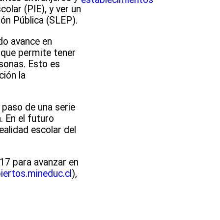
olar (PIE), y ver un
ión Pública (SLEP).
ndo avance en
rque permite tener
sonas. Esto es
ión la
 paso de una serie
 En el futuro
alidad escolar del
17 para avanzar en
iertos.mineduc.cl
),