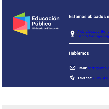
Estamos ubicados 
Avda. Libertador Bern
Piso 16, Santiago, Reg
Hablemos
Email:
oficinapartes@
Teléfono:
233225492