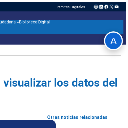
Instagram
LinkedIn
Facebook
X
YouTu
Tramites Digitales
ciudadana
Biblioteca Digital
A
visualizar los datos del
Otras noticias relacionadas