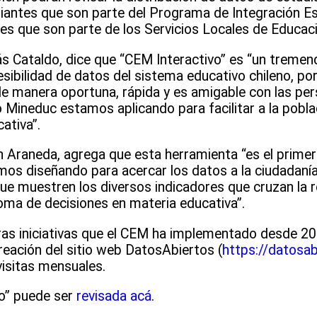
antes que son parte del Programa de Integración Esc
es que son parte de los Servicios Locales de Educac
ás Cataldo, dice que “CEM Interactivo” es “un treme
sibilidad de datos del sistema educativo chileno, po
de manera oportuna, rápida y es amigable con las per
Mineduc estamos aplicando para facilitar a la poblac
ativa”.
n Araneda, agrega que esta herramienta “es el primer
mos diseñando para acercar los datos a la ciudadanía.
 muestren los diversos indicadores que cruzan la re
oma de decisiones en materia educativa”.
as iniciativas que el CEM ha implementado desde 20
reación del sitio web DatosAbiertos (
https://datosab
visitas mensuales.
o” puede ser
revisada acá
.