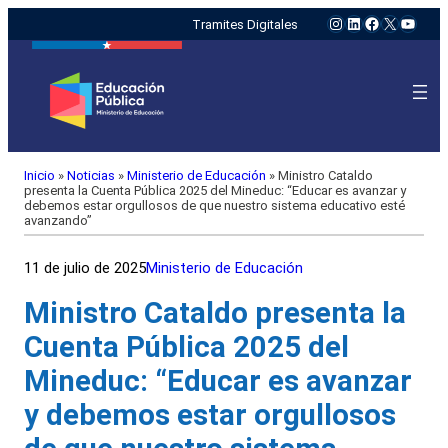
Instagram
LinkedIn
Facebook
X
YouTu
Tramites Digitales
Inicio
»
Noticias
»
Ministerio de Educación
»
Ministro Cataldo
presenta la Cuenta Pública 2025 del Mineduc: “Educar es avanzar y
debemos estar orgullosos de que nuestro sistema educativo esté
avanzando”
11 de julio de 2025
Ministerio de Educación
Ministro Cataldo presenta la
Cuenta Pública 2025 del
Mineduc: “Educar es avanzar
y debemos estar orgullosos