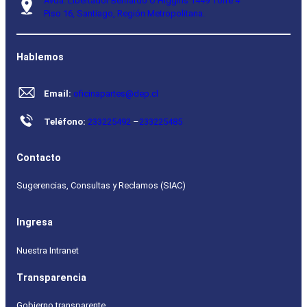
Avda. Libertador Bernardo O’Higgins 1449 Torre 4
Piso 16, Santiago, Región Metropolitana.
Hablemos
Email:
oficinapartes@dep.cl
Teléfono:
233225492
–
233225485
Contacto
Sugerencias, Consultas y Reclamos (SIAC)
Ingresa
Nuestra Intranet
Transparencia
Gobierno transparente