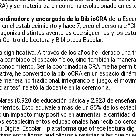
CRA) y se materializa en cómo ha evolucionado en est
oordinadora y encargada de la BiblioCRA
de la Escu
en el establecimiento y hace 7, creó el personaje “Chi
goniza distintas aventuras que siguen las y los estu
u Centro de Lectura y Biblioteca Escolar.
a significativa. A través de los años he liderado una 
ha cambiado el espacio físico, sino también la manera
 conocimiento. Ser la coordinadora CRA me ha permit
ativa, he convertido la biblioCRA en un espacio dinám
manera no tradicional, integrando el juego, el movim
diantes”, relató la docente en la ceremonia.
olares (8.920 de educación básica y 2.823 de enseña
imientos. Esto equivale a más de un 85% de los estab
o un impacto muy positivo en aumentar la cantidad de
os establecimientos educacionales han recibido cerc
lar Digital Escolar –plataforma que ofrece lectura digi
os entre libros, audiolibros y revistas a las que pu