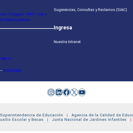
Sugerencias, Consultas y Reclamos (SIAC)
ardo O’Higgins 1449 Torre 4
ión Metropolitana.
Ingresa
Nuestra Intranet
dep.cl
–
233225485
Instagram
LinkedIn
Facebook
X
YouTube
Superintendencia de Educación
Agencia de la Calidad de Educ
uxilio Escolar y Becas
Junta Nacional de Jardines Infantiles