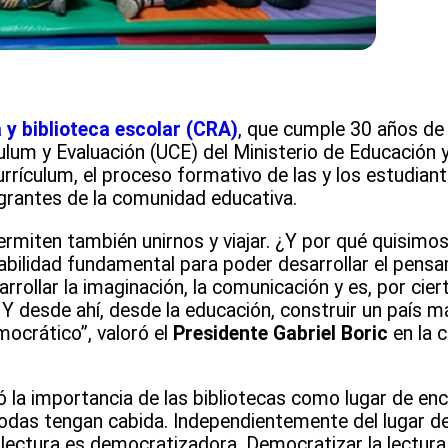
y biblioteca escolar (CRA)
, que cumple 30 años de 
ulum y Evaluación (UCE) del Ministerio de Educación y
rrículum, el proceso formativo de las y los estudian
egrantes de la comunidad educativa.
ermiten también unirnos y viajar. ¿Y por qué quisimos
abilidad fundamental para poder desarrollar el pensa
sarrollar la imaginación, la comunicación y es, por cie
Y desde ahí, desde la educación, construir un país má
mocrático”, valoró el
Presidente Gabriel Boric
en la 
ó la importancia de las bibliotecas como lugar de enc
das tengan cabida. Independientemente del lugar de
la lectura es democratizadora. Democratizar la lectur