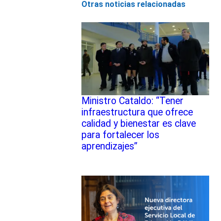
Otras noticias relacionadas
Ministro Cataldo: “Tener
infraestructura que ofrece
calidad y bienestar es clave
para fortalecer los
aprendizajes”