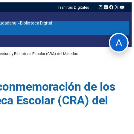
Instagram
LinkedIn
Facebook
X
YouTu
Tramites Digitales
ciudadana
Biblioteca Digital
A
tura y Biblioteca Escolar (CRA) del Mineduc
 conmemoración de los
eca Escolar (CRA) del