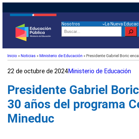
Nosotros
La Nueva Educaci
Buscar
Inicio
»
Noticias
»
Ministerio de Educación
»
Presidente Gabriel Boric enc
22 de octubre de 2024
Ministerio de Educación
Presidente Gabriel Bor
30 años del programa Ce
Mineduc