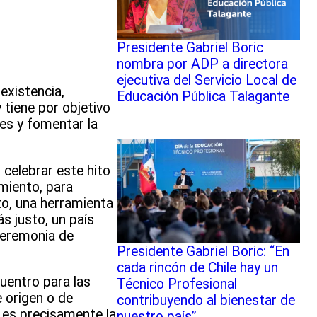
Presidente Gabriel Boric
nombra por ADP a directora
ejecutiva del Servicio Local de
existencia,
Educación Pública Talagante
 tiene por objetivo
tes y fomentar la
 celebrar este hito
miento, para
rto, una herramienta
s justo, un país
ceremonia de
Presidente Gabriel Boric: “En
cada rincón de Chile hay un
uentro para las
Técnico Profesional
 origen o de
contribuyendo al bienestar de
a es precisamente la
nuestro país”