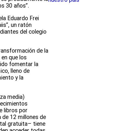
os 30 años”.
ela Eduardo Frei
is”, un ratón
diantes del colegio
transformación de la
 en que los
ido fomentar la
ico, lleno de
iento y la
nza media)
lecimientos
 libros por
a de 12 millones de
tal gratuita– tiene
eden acceder todas