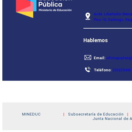
Avda. Libertador Bern
Piso 16, Santiago, Reg
Hablemos
Email:
oficinapartes@
Teléfono:
233225492
MINEDUC
Subsecretaría de Educación
Junta Nacional de A