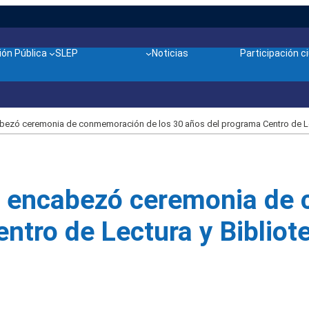
ón Pública
SLEP
Noticias
Participación 
abezó ceremonia de conmemoración de los 30 años del programa Centro de Lec
ic encabezó ceremonia de
ntro de Lectura y Bibliot