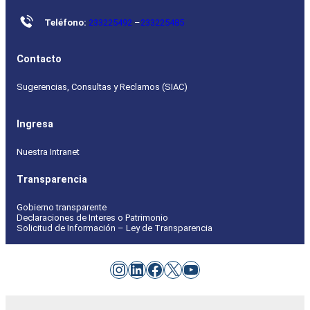
Teléfono:
233225492
–
233225485
Contacto
Sugerencias, Consultas y Reclamos (SIAC)
Ingresa
Nuestra Intranet
Transparencia
Gobierno transparente
Declaraciones de Interes o Patrimonio
Solicitud de Información – Ley de Transparencia
Instagram
LinkedIn
Facebook
X
YouTube