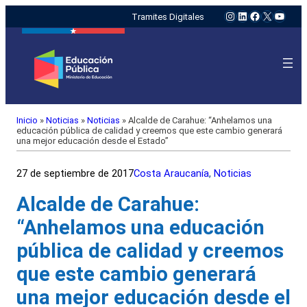
Instagram
LinkedIn
Facebook
X
YouTu
Tramites Digitales
Inicio
»
Noticias
»
Noticias
»
Alcalde de Carahue: “Anhelamos una
educación pública de calidad y creemos que este cambio generará
una mejor educación desde el Estado”
27 de septiembre de 2017
Costa Araucanía
, 
Noticias
Alcalde de Carahue:
“Anhelamos una educación
pública de calidad y creemos
que este cambio generará
una mejor educación desde el