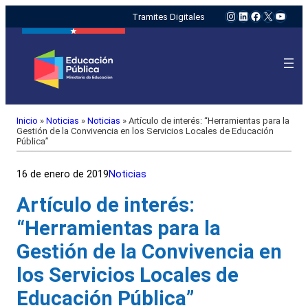
Instagram
LinkedIn
Facebook
X
YouTu
Tramites Digitales
Inicio
»
Noticias
»
Noticias
»
Artículo de interés: “Herramientas para la
Gestión de la Convivencia en los Servicios Locales de Educación
Pública”
16 de enero de 2019
Noticias
Artículo de interés:
“Herramientas para la
Gestión de la Convivencia en
los Servicios Locales de
Educación Pública”