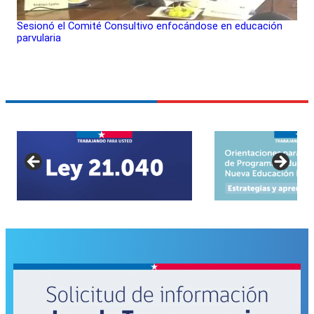
Sesionó el Comité Consultivo enfocándose en educación
parvularia