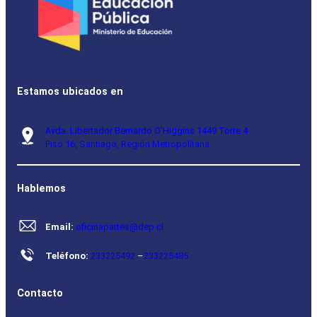
Estamos ubicados en
Avda. Libertador Bernardo O’Higgins 1449 Torre 4
Piso 16, Santiago, Región Metropolitana.
Hablemos
Email:
oficinapartes@dep.cl
Teléfono:
233225492
–
233225485
Contacto