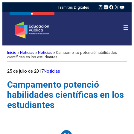
Instagram
LinkedIn
Facebook
X
YouTu
Tramites Digitales
Inicio
»
Noticias
»
Noticias
»
Campamento potenció habilidades
científicas en los estudiantes
25 de julio de 2017
Noticias
Campamento potenció
habilidades científicas en los
estudiantes