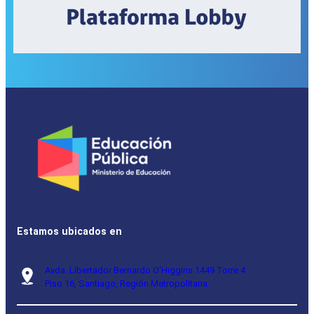
Estamos ubicados en
Avda. Libertador Bernardo O’Higgins 1449 Torre 4
Piso 16, Santiago, Región Metropolitana.