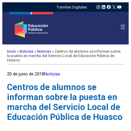
Instagram
LinkedIn
Facebook
X
YouTu
Tramites Digitales
Inicio
»
Noticias
»
Noticias
»
Centros de alumnos se informan sobre
la puesta en marcha del Servicio Local de Educación Pública de
Huasco
20 de junio de 2018
Noticias
Centros de alumnos se
informan sobre la puesta en
marcha del Servicio Local de
Educación Pública de Huasco