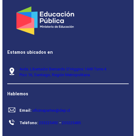
Estamos ubicados en
Avda. Libertador Bernardo O’Higgins 1449 Torre 4
Piso 16, Santiago, Región Metropolitana.
Hablemos
Email:
oficinapartes@dep.cl
Teléfono:
233225492
–
233225485