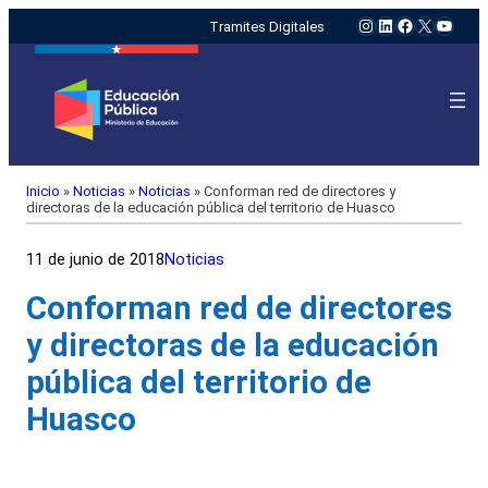
Instagram
LinkedIn
Facebook
X
YouTu
Tramites Digitales
Inicio
»
Noticias
»
Noticias
»
Conforman red de directores y
directoras de la educación pública del territorio de Huasco
11 de junio de 2018
Noticias
Conforman red de directores
y directoras de la educación
pública del territorio de
Huasco