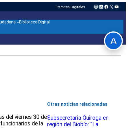
Instagram
LinkedIn
Facebook
X
YouTu
Tramites Digitales
ciudadana
Biblioteca Digital
A
Otras noticias relacionadas
s del viernes 30 de
Subsecretaria Quiroga en
 funcionarios de la
región del Biobío: “La