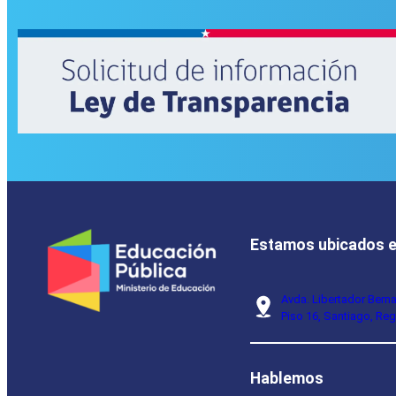
Estamos ubicados 
Avda. Libertador Bern
Piso 16, Santiago, Reg
Hablemos