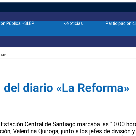
ón Pública
SLEP
Noticias
Participación 
rma»
 del diario «La Reforma»
 Estación Central de Santiago marcaba las 10.00 hora
ión, Valentina Quiroga, junto a los jefes de división y