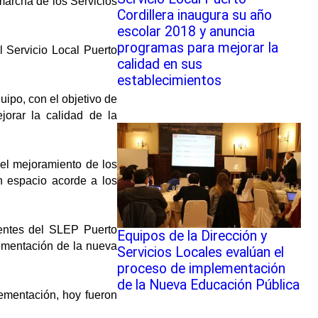
marcha de los Servicios
Cordillera inaugura su año
escolar 2018 y anuncia
programas para mejorar la
l Servicio Local Puerto
calidad en sus
establecimientos
uipo, con el objetivo de
jorar la calidad de la
 el mejoramiento de los
n espacio acorde a los
ientes del SLEP Puerto
Equipos de la Dirección y
lementación de la nueva
Servicios Locales evalúan el
proceso de implementación
de la Nueva Educación Pública
lementación, hoy fueron