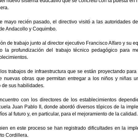
el nuevo sistema educativo que se concretó con la puesta en 
era.
e mayo recién pasado, el directivo visitó a las autoridades de
 de Andacollo y Coquimbo.
n de trabajo junto al director ejecutivo Francisco Alfaro y su eq
o la profundización del trabajo técnico pedagógico para me
blecimientos.
os trabajos de infraestructura que se están proyectando para
de nuevas obras que permitan entregar a los niños y niñas u
o de sus habilidades.
ncuentro con los directores de los establecimientos depend
cuela Juan Pablo II, donde abordó diversos tópicos de la imp
s al futuro y, en particular, para el mejoramiento de la calidad.
bien en este proceso se han registrado dificultades en la imp
o Cordillera.