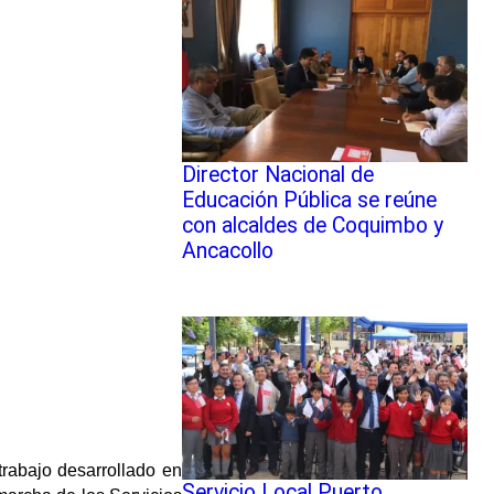
Director Nacional de
Educación Pública se reúne
con alcaldes de Coquimbo y
Ancacollo
trabajo desarrollado en
Servicio Local Puerto