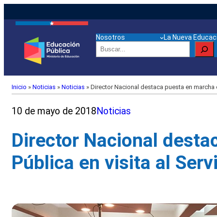
Nosotros
La Nueva Educaci
Buscar
Inicio
»
Noticias
»
Noticias
»
Director Nacional destaca puesta en marcha de
10 de mayo de 2018
Noticias
Director Nacional dest
Pública en visita al Serv