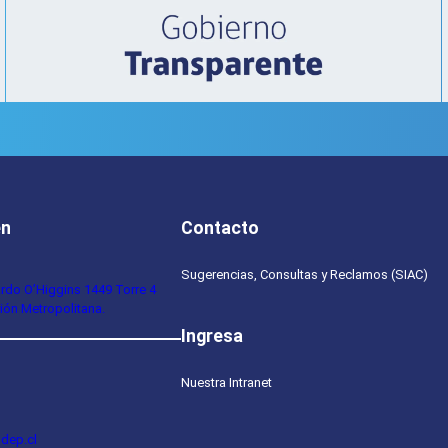
en
Contacto
Sugerencias, Consultas y Reclamos (SIAC)
ardo O’Higgins 1449 Torre 4
ión Metropolitana.
Ingresa
Nuestra Intranet
dep.cl