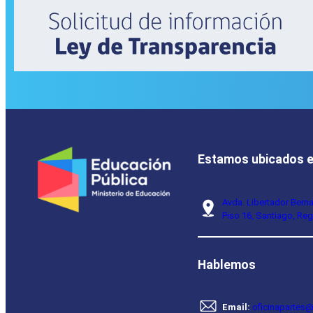
Estamos ubicados 
Avda. Libertador Bern
Piso 16, Santiago, Reg
Hablemos
Email:
oficinapartes@