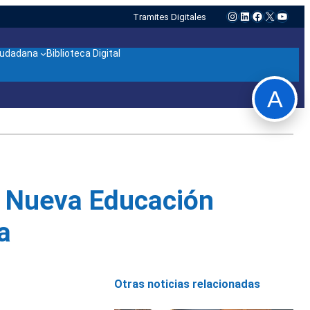
Instagram
LinkedIn
Facebook
X
YouTu
Tramites Digitales
ciudadana
Biblioteca Digital
A
a Nueva Educación
a
Otras noticias relacionadas