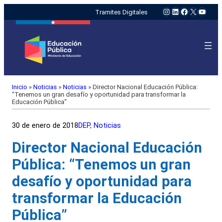
Instagram
LinkedIn
Facebook
X
YouTu
Tramites Digitales
Inicio
»
Noticias
»
Noticias
»
Director Nacional Educación Pública:
“Tenemos un gran desafío y oportunidad para transformar la
Educación Pública”
30 de enero de 2018
DEP
, 
Noticias
Director Nacional Educación
Pública: “Tenemos un gran
desafío y oportunidad para
transformar la Educación
Pública”