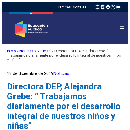
Instagram
LinkedIn
Facebook
X
YouTu
Tramites Digitales
Inicio
»
Noticias
»
Noticias
»
Directora DEP, Alejandra Grebe: “
Trabajamos diariamente por el desarrollo integral de nuestros niños
y niñas”
13 de diciembre de 2019
Noticias
Directora DEP, Alejandra
Grebe: “ Trabajamos
diariamente por el desarrollo
integral de nuestros niños y
niñas”