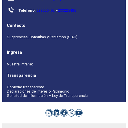
Teléfono:
233225492
–
233225485
Contacto
Sugerencias, Consultas y Reclamos (SIAC)
Ingresa
Nuestra Intranet
Transparencia
Gobierno transparente
Declaraciones de Interes o Patrimonio
Solicitud de Información – Ley de Transparencia
Instagram
LinkedIn
Facebook
X
YouTube