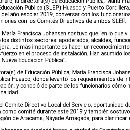
brero, la directora(s) de Educación Pública, María Fr
 Educación Pública (SLEP) Huasco y Puerto Cordillera,
o del año escolar 2019, conversar con los funcionario
uniones con los Comités Directivos de ambos SLEP.
s) María Francisca Johansen sostuvo que “en lo que vi y
de los distintos sectores: apoderados, alcaldes, funci
jora. Lo más importante es hacer un reconocimiento
uerzo en el proceso de instalación. Han asumido los 
a Nueva Educación Pública”.
tora(s) de Educación Pública, María Francisca Johanse
lica Huasco, donde levantó los requerimientos de in
cación, y conoció de parte de los funcionarios cómo 
onalidad.
el Comité Directivo Local del Servicio, oportunidad d
en como comité durante este 2019 y también sostuvo
gión de Atacama, Náyade Arriagada, para planificar e