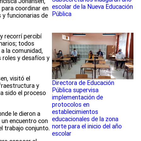
ancisca Johansen,
escolar de la Nueva Educación
 para coordinar en
Pública
s y funcionarias de
 recorrí percibí
onarios; todos
 a la comunidad,
roles y desafíos y
n, visitó el
Directora de Educación
fraestructura y
Pública supervisa
ha sido el proceso
implementación de
protocolos en
establecimientos
onde le dieron a
educacionales de la zona
 un encuentro con
norte para el inicio del año
l trabajo conjunto.
escolar