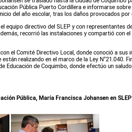
s) Johansen se trasladó hasta la ciudad de Coquimbo p
ucación Pública Puerto Cordillera e informarse sobre 
inicio del año escolar, tras los daños provocados por 
n el equipo directivo del SLEP y con representantes de
emás, recorrió las instalaciones y compartió con el 
on el Comité Directivo Local, donde conoció a sus i
 están realizando en el marco de la Ley N°21.040. Fin
l de Educación de Coquimbo, donde efectúo un saludo 
ucación Pública, María Francisca Johansen en SLEP