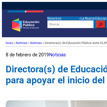
Nosotros
La Nueva Educaci
Buscar
Inicio
»
Noticias
»
Noticias
»
Directora(s) de Educación Pública visita SLEP
8 de febrero de 2019
Noticias
Directora(s) de Educació
para apoyar el inicio de