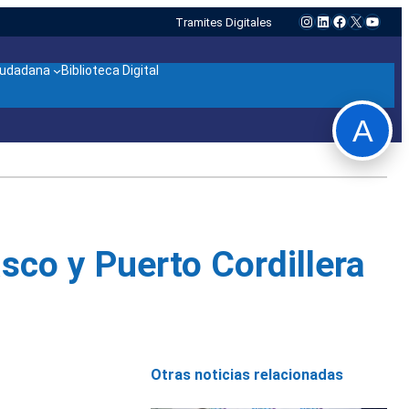
Instagram
LinkedIn
Facebook
X
YouTu
Tramites Digitales
ciudadana
Biblioteca Digital
A
sco y Puerto Cordillera
Otras noticias relacionadas