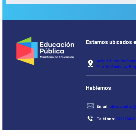
Estamos ubicados 
Avda. Libertador Bern
Piso 16, Santiago, Reg
Hablemos
Email:
oficinapartes@
Teléfono:
233225492