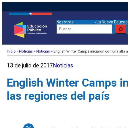
Nosotros
La Nueva Educaci
Buscar
Inicio
»
Noticias
»
Noticias
»
English Winter Camps iniciaron con una alta a
13 de julio de 2017
Noticias
English Winter Camps in
las regiones del país