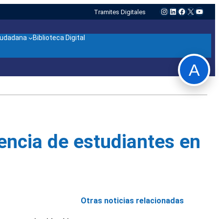
Instagram
LinkedIn
Facebook
X
YouTu
Tramites Digitales
ciudadana
Biblioteca Digital
A
tencia de estudiantes en
Otras noticias relacionadas