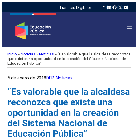
Instagram
LinkedIn
Facebook
X
YouTu
Tramites Digitales
Inicio
»
Noticias
»
Noticias
»
“Es valorable que la alcaldesa reconozca
que existe una oportunidad en la creación del Sistema Nacional de
Educación Pública”
5 de enero de 2018
DEP
, 
Noticias
“Es valorable que la alcaldesa
reconozca que existe una
oportunidad en la creación
del Sistema Nacional de
Educación Pública”