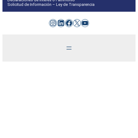
Solicitud de Información – Ley de Transparencia
Instagram
LinkedIn
Facebook
X
YouTube