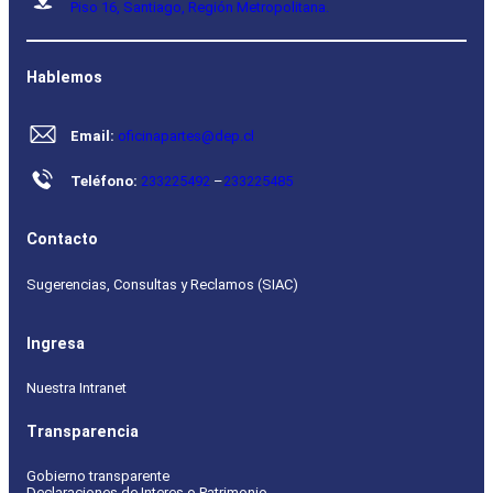
Piso 16, Santiago, Región Metropolitana.
Hablemos
Email:
oficinapartes@dep.cl
Teléfono:
233225492
–
233225485
Contacto
Sugerencias, Consultas y Reclamos (SIAC)
Ingresa
Nuestra Intranet
Transparencia
Gobierno transparente
Declaraciones de Interes o Patrimonio