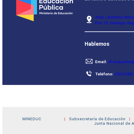
Avda. Libertador Bern
Piso 16, Santiago, Reg
Hablemos
Email:
oficinapartes@
Teléfono:
233225492
MINEDUC
Subsecretaría de Educación
Junta Nacional de A