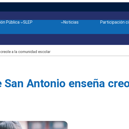
ón Pública
SLEP
Noticias
Participación 
 creole a la comunidad escolar
de San Antonio enseña cre