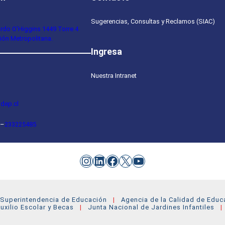
Sugerencias, Consultas y Reclamos (SIAC)
ardo O’Higgins 1449 Torre 4
ión Metropolitana.
Ingresa
Nuestra Intranet
dep.cl
–
233225485
Instagram
LinkedIn
Facebook
X
YouTube
Superintendencia de Educación
Agencia de la Calidad de Educ
uxilio Escolar y Becas
Junta Nacional de Jardines Infantiles