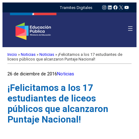
Instagram
LinkedIn
Facebook
X
YouTu
Tramites Digitales
Inicio
»
Noticias
»
Noticias
»
¡Felicitamos a los 17 estudiantes de
liceos públicos que alcanzaron Puntaje Nacional!
26 de diciembre de 2016
Noticias
¡Felicitamos a los 17
estudiantes de liceos
públicos que alcanzaron
Puntaje Nacional!