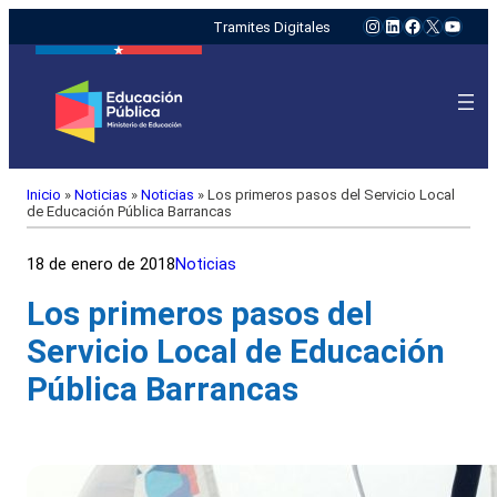
Instagram
LinkedIn
Facebook
X
YouTu
Tramites Digitales
Inicio
»
Noticias
»
Noticias
»
Los primeros pasos del Servicio Local
de Educación Pública Barrancas
18 de enero de 2018
Noticias
Los primeros pasos del
Servicio Local de Educación
Pública Barrancas