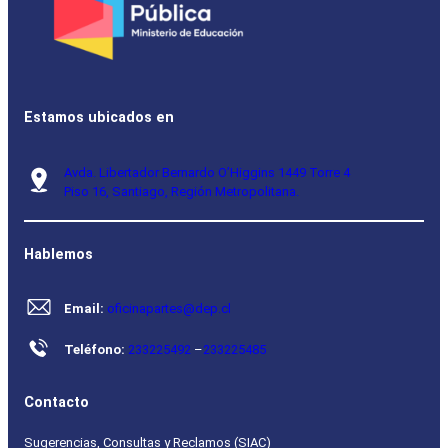
Estamos ubicados en
Avda. Libertador Bernardo O’Higgins 1449 Torre 4
Piso 16, Santiago, Región Metropolitana.
Hablemos
Email:
oficinapartes@dep.cl
Teléfono:
233225492
–
233225485
Contacto
Sugerencias, Consultas y Reclamos (SIAC)