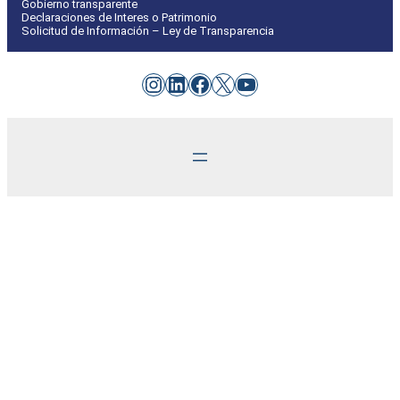
Gobierno transparente
Declaraciones de Interes o Patrimonio
Solicitud de Información – Ley de Transparencia
Instagram
LinkedIn
Facebook
X
YouTube