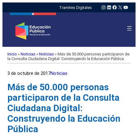
Instagram
LinkedIn
Facebook
X
YouTu
Tramites Digitales
Inicio
»
Noticias
»
Noticias
»
Más de 50.000 personas participaron de
la Consulta Ciudadana Digital: Construyendo la Educación Pública
3 de octubre de 2017
Noticias
Más de 50.000 personas
participaron de la Consulta
Ciudadana Digital:
Construyendo la Educación
Pública