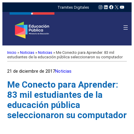
Instagram
LinkedIn
Facebook
X
YouTu
Tramites Digitales
Inicio
»
Noticias
»
Noticias
»
Me Conecto para Aprender: 83 mil
estudiantes de la educación pública seleccionaron su computador
21 de diciembre de 2017
Noticias
Me Conecto para Aprender:
83 mil estudiantes de la
educación pública
seleccionaron su computador