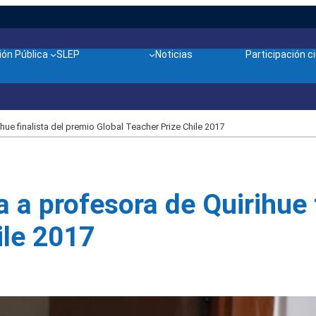
ón Pública
SLEP
Noticias
Participación 
ihue finalista del premio Global Teacher Prize Chile 2017
ta a profesora de Quirihue 
ile 2017