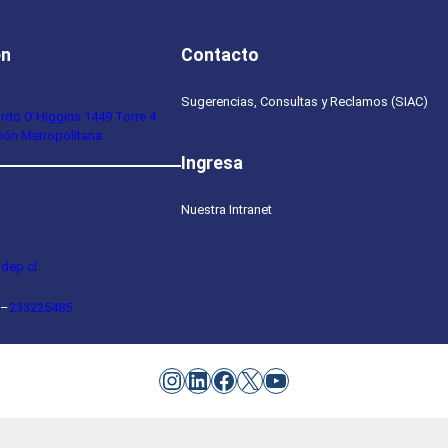
en
Contacto
Sugerencias, Consultas y Reclamos (SIAC)
ardo O’Higgins 1449 Torre 4
ión Metropolitana.
Ingresa
Nuestra Intranet
dep.cl
–
233225485
Instagram
LinkedIn
Facebook
X
YouTube