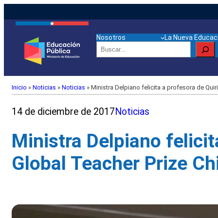
Nosotros
La Nueva Educaci
Buscar
Inicio
»
Noticias
»
Noticias
»
Ministra Delpiano felicita a profesora de Quir
14 de diciembre de 2017
Noticias
Ministra Delpiano felici
Global Teacher Prize Ch