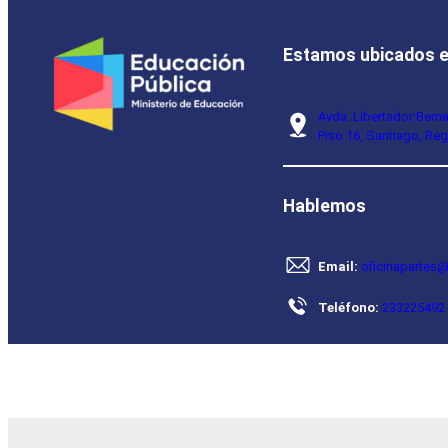
Estamos ubicados 
Avda. Libertador Bern
Piso 16, Santiago, Reg
Hablemos
Email:
oficinapartes@
Teléfono:
233225492