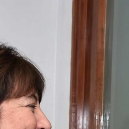
Profesor de escuela municipal
de Quelhue es el mejor
docente del país
Nomina a tu profesor para
que pueda representar a Chile
en “el Nobel de la enseñanza”
Docentes de
establecimientos del primer
territorio con nueva educación