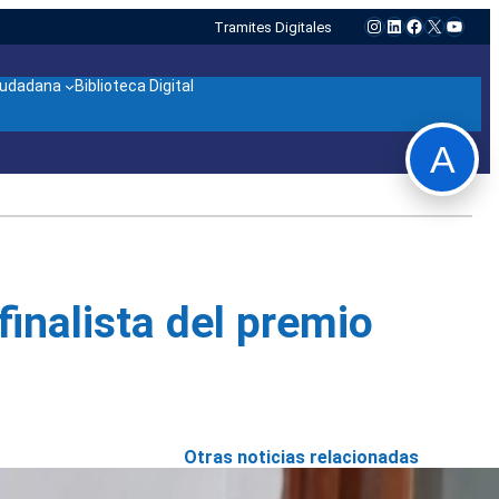
Instagram
LinkedIn
Facebook
X
YouTu
Tramites Digitales
ciudadana
Biblioteca Digital
A
finalista del premio
Otras noticias relacionadas