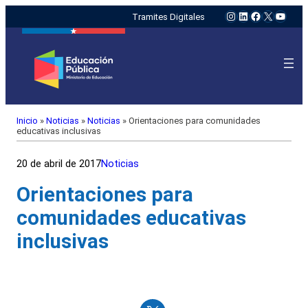
Instagram
LinkedIn
Facebook
X
YouTu
Tramites Digitales
Inicio
»
Noticias
»
Noticias
»
Orientaciones para comunidades
educativas inclusivas
20 de abril de 2017
Noticias
Orientaciones para
comunidades educativas
inclusivas