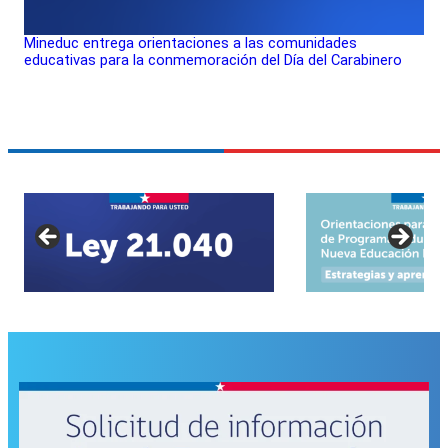
Mineduc entrega orientaciones a las comunidades
educativas para la conmemoración del Día del Carabinero