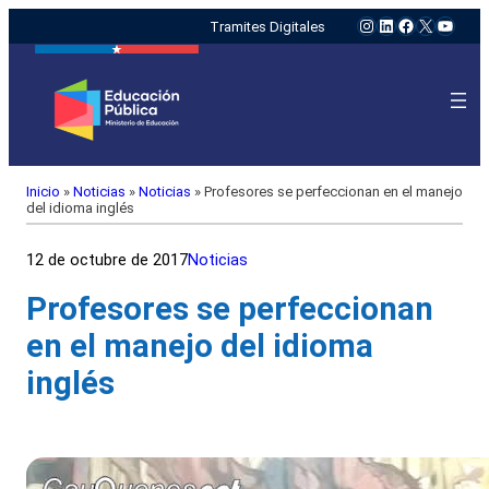
Instagram
LinkedIn
Facebook
X
YouTu
Tramites Digitales
Inicio
»
Noticias
»
Noticias
»
Profesores se perfeccionan en el manejo
del idioma inglés
12 de octubre de 2017
Noticias
Profesores se perfeccionan
en el manejo del idioma
inglés