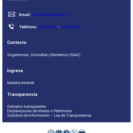
Email:
oficinapartes@dep.cl
Teléfono:
233225492
–
233225485
Contacto
Sugerencias, Consultas y Reclamos (SIAC)
Ingresa
Nuestra Intranet
Transparencia
Gobierno transparente
Declaraciones de Interes o Patrimonio
Solicitud de Información – Ley de Transparencia
Instagram
LinkedIn
Facebook
X
YouTube