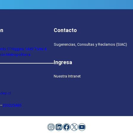
en
Contacto
Sugerencias, Consultas y Reclamos (SIAC)
ardo O’Higgins 1449 Torre 4
ión Metropolitana.
Ingresa
Nuestra Intranet
dep.cl
–
233225485
Instagram
LinkedIn
Facebook
X
YouTube