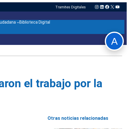
Instagram
LinkedIn
Facebook
X
YouTu
Tramites Digitales
ciudadana
Biblioteca Digital
A
ron el trabajo por la
Otras noticias relacionadas