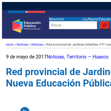
Nosotros
La Nueva Educaci
Buscar
Inicio
»
Noticias
»
Noticias
»
Red provincial de Jardines Infantiles VTF co
9 de mayo de 2017
Noticias
, 
Territorio – Huasco
Red provincial de Jardin
Nueva Educación Públic