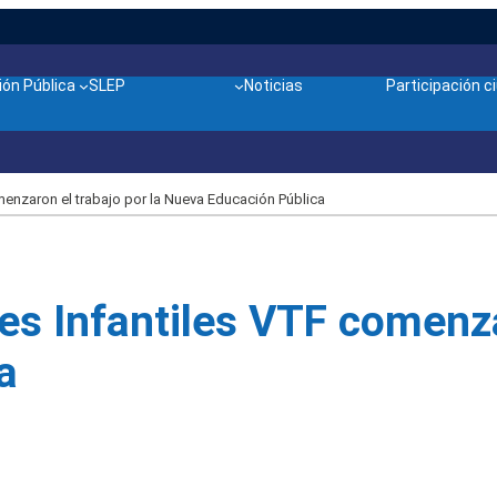
ón Pública
SLEP
Noticias
Participación 
menzaron el trabajo por la Nueva Educación Pública
es Infantiles VTF comenza
a