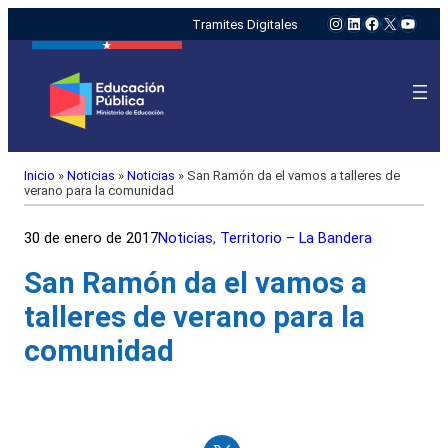
Instagram
LinkedIn
Facebook
X
YouTu
Tramites Digitales
Inicio
»
Noticias
»
Noticias
»
San Ramón da el vamos a talleres de
verano para la comunidad
30 de enero de 2017
Noticias
, 
Territorio – La Bandera
San Ramón da el vamos a
talleres de verano para la
comunidad