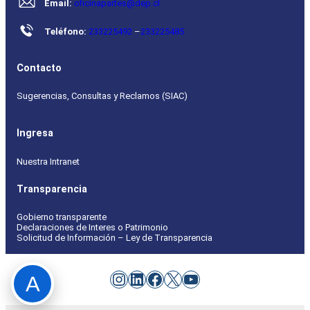
Email:
oficinapartes@dep.cl
Teléfono:
233225492
–
233225485
Contacto
Sugerencias, Consultas y Reclamos (SIAC)
Ingresa
Nuestra Intranet
Transparencia
Gobierno transparente
Declaraciones de Interes o Patrimonio
Solicitud de Información – Ley de Transparencia
Instagram
LinkedIn
Facebook
X
YouTube
A