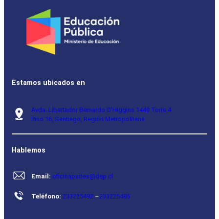
Estamos ubicados en
Avda. Libertador Bernardo O’Higgins 1449 Torre 4
Piso 16, Santiago, Región Metropolitana.
Hablemos
Email:
oficinapartes@dep.cl
Teléfono:
233225492
–
233225485