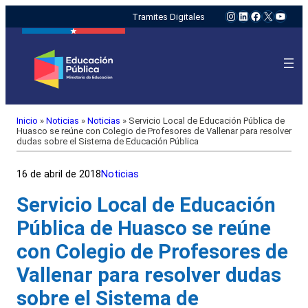
Instagram
LinkedIn
Facebook
X
YouTu
Tramites Digitales
Inicio
»
Noticias
»
Noticias
»
Servicio Local de Educación Pública de
Huasco se reúne con Colegio de Profesores de Vallenar para resolver
dudas sobre el Sistema de Educación Pública
16 de abril de 2018
Noticias
Servicio Local de Educación
Pública de Huasco se reúne
con Colegio de Profesores de
Vallenar para resolver dudas
sobre el Sistema de