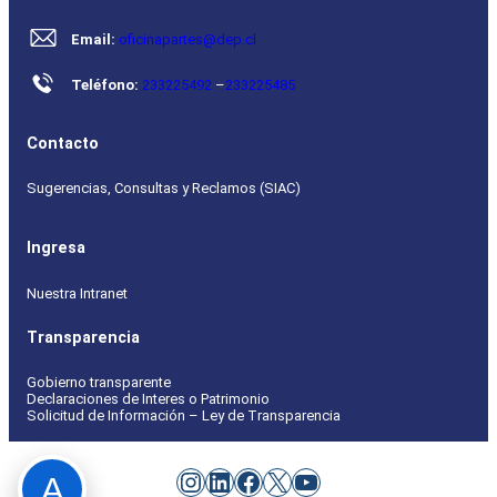
Email:
oficinapartes@dep.cl
Teléfono:
233225492
–
233225485
Contacto
Sugerencias, Consultas y Reclamos (SIAC)
Ingresa
Nuestra Intranet
Transparencia
Gobierno transparente
Declaraciones de Interes o Patrimonio
Solicitud de Información – Ley de Transparencia
Instagram
LinkedIn
Facebook
X
YouTube
A