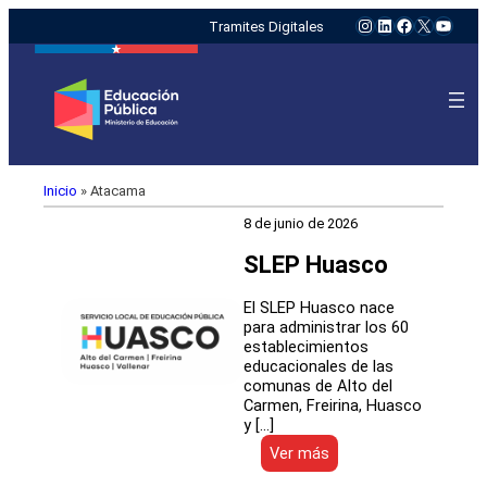
Instagram
LinkedIn
Facebook
X
YouTu
Tramites Digitales
Inicio
»
Atacama
8 de junio de 2026
SLEP Huasco
El SLEP Huasco nace
para administrar los 60
establecimientos
educacionales de las
comunas de Alto del
Carmen, Freirina, Huasco
y […]
:
Ver más
SLEP