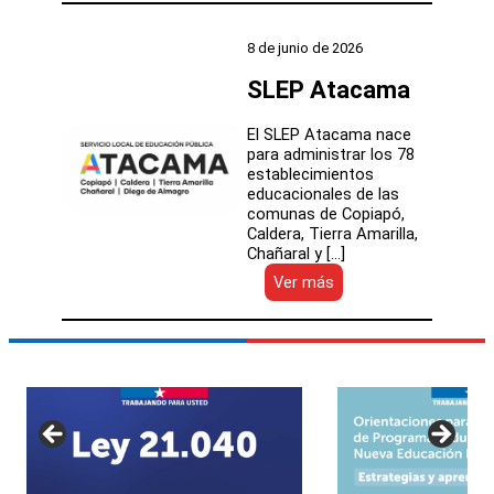
Huasco
8 de junio de 2026
SLEP Atacama
El SLEP Atacama nace
para administrar los 78
establecimientos
educacionales de las
comunas de Copiapó,
Caldera, Tierra Amarilla,
Chañaral y […]
:
Ver más
SLEP
Atacama