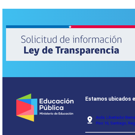
Estamos ubicados 
Avda. Libertador Bern
Piso 16, Santiago, Reg