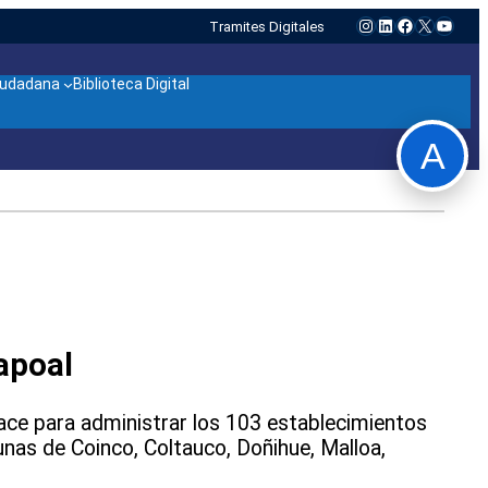
Instagram
LinkedIn
Facebook
X
YouTu
Tramites Digitales
ciudadana
Biblioteca Digital
A
apoal
ace para administrar los 103 establecimientos
nas de Coinco, Coltauco, Doñihue, Malloa,