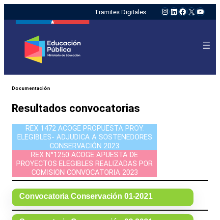
Instagram
LinkedIn
Facebook
X
YouTu
Tramites Digitales
Documentación
Resultados convocatorias
REX 1472 ACOGE PROPUESTA PROY.
ELEGIBLES- ADJUDICA A SOSTENEDORES
CONSERVACIÓN 2023
REX N°1250 ACOGE APUESTA DE
PROYECTOS ELEGIBLES REALIZADAS POR
COMISION CONVOCATORIA 2023
Convocatoria Conservación 01-2021