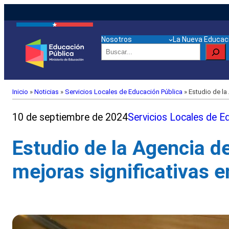
Nosotros
La Nueva Educaci
Buscar
Inicio
»
Noticias
»
Servicios Locales de Educación Pública
»
Estudio de la 
10 de septiembre de 2024
Servicios Locales de E
Estudio de la Agencia d
mejoras significativas e