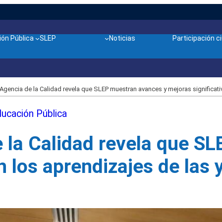
ón Pública
SLEP
Noticias
Participación 
Agencia de la Calidad revela que SLEP muestran avances y mejoras significativ
ducación Pública
e la Calidad revela que S
n los aprendizajes de las 