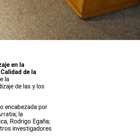
aje en la
Calidad de la
e la
izaje de las y los
uvo encabezada por
ratia; la
ica, Rodrigo Egaña;
otros investigadores