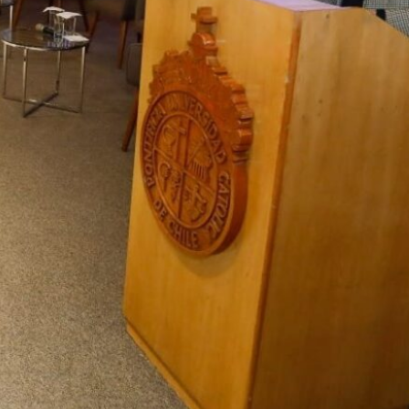
Locales se reúnen para
fortalecer el trabajo en red y
profundizar en avances de
aprendizajes
Ministro Cataldo por Hito de
la Educación Pública: “A siete
años de haber iniciado este
camino, es necesario
continuar la senda de la
reflexión crítica”