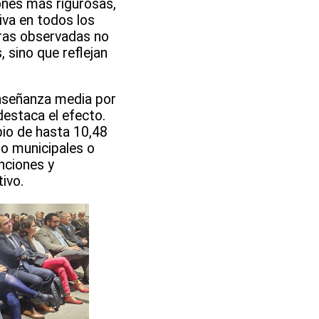
ones más rigurosas,
iva en todos los
oras observadas no
 sino que reflejan
enseñanza media por
estaca el efecto.
io de hasta 10,48
o municipales o
nciones y
ivo.