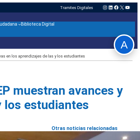
Instagram
LinkedIn
Facebook
X
YouTu
Tramites Digitales
ciudadana
Biblioteca Digital
A
as en los aprendizajes de las y los estudiantes
LEP muestran avances y
y los estudiantes
Otras noticias relacionadas