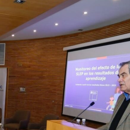
Ministro de Educación visitó
los SLEP de Andalién Costa y
Andalién Sur para conocer
obras de infraestructura
Directores de Servicios