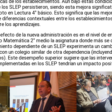
icas de los establecimientos. Aun bajo estas condici
 los SLEP persistieron, siendo esta mejora significat
epto en Lectura 4° básico. Esto significa que las mej
 diferencias contextuales entre los establecimientos,
e los aprendizajes.
efecto de la nueva administración es en el nivel de 
do Matemática 2° medio la asignatura donde más se d
miento dependiente de un SLEP experimenta un camb
n un colegio similar de otra dependencia (incluyend
s). Este desempeño superior sugiere que las interve
mplementadas en los SLEP tendrían un impacto posit