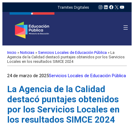
Instagram
LinkedIn
Facebook
X
YouTu
Tramites Digitales
Inicio
»
Noticias
»
Servicios Locales de Educación Pública
»
La
Agencia de la Calidad destacó puntajes obtenidos por los Servicios
Locales en los resultados SIMCE 2024
24 de marzo de 2025
Servicios Locales de Educación Pública
La Agencia de la Calidad
destacó puntajes obtenidos
por los Servicios Locales en
los resultados SIMCE 2024