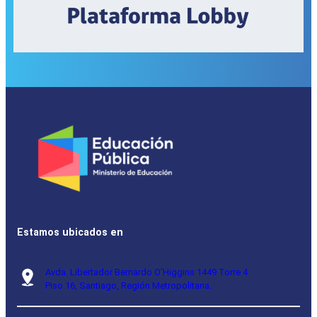
Estamos ubicados en
Avda. Libertador Bernardo O’Higgins 1449 Torre 4
Piso 16, Santiago, Región Metropolitana.